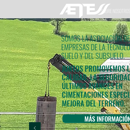
SOBRE NOSOTRO
SOMOS LA ASOCIACIÓN DE
EMPRESAS DE LA TECNOLO
SUELO Y DEL SUBSUELO.
JUNTOS PROMOVEMOS 
CALIDAD, LA SEGURIDAD
ÚLTIMOS AVANCES EN
CIMENTACIONES ESPECI
MEJORA DEL TERRENO.
MÁS INFORMACIÓ