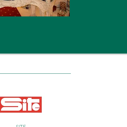
SIT
E