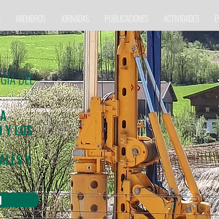
S
MIEMBROS
JORNADAS
PUBLICACIONES
ACTIVIDADES
E
GÍA DEL
LA
 Y LOS
ALES Y
N