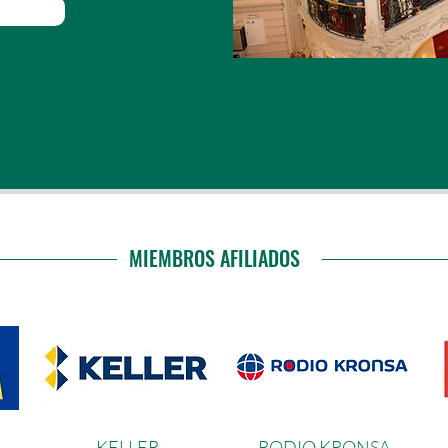
MIEMBROS AFILIADOS
KELLE
R
R
ODIO KRONS
A