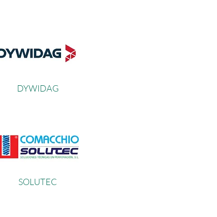
DYWIDA
G
SOLUTE
C