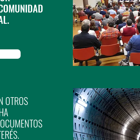
 COMUNIDAD
AL.
N OTROS
 HA
DOCUMENTOS
ERÉS.