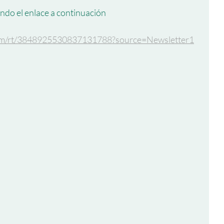
endo el enlace a continuación
.com/rt/3848925530837131788?source=Newsletter1