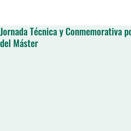
BRE NOSOTROS
MIEMBROS
JORNADAS
PUBLICACIONES
ACTI
Jornada Técnica y Conmemorativa po
del Máster