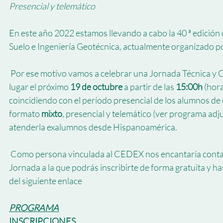
Presencial y telemático
En este año 2022 estamos llevando a cabo la 40 ª edición
Suelo e Ingeniería Geotécnica, actualmente organizado 
 Por ese motivo vamos a celebrar una Jornada Técnica y Conmemorativa que tendrá 
lugar el próximo 
19 de octubre
 a partir de las 
15:00h
 (hor
coincidiendo con el período presencial de los alumnos de 
formato 
mixto
, presencial y telemático (ver programa adj
atenderla exalumnos desde Hispanoamérica.
 Como persona vinculada al CEDEX nos encantaría contar con tu presencia en la 
Jornada a la que podrás inscribirte de forma gratuita y ha
del siguiente enlace
PROGRAMA
INSCRIPCIONES