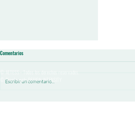
Comentarios
© AETESS - Todos los derechos reservados.
© Diseño web: DESIGN INTENSITY
Escribir un comentario...
26ª Sesión de las Jornadas Técnicas
SEMSIG-AETESS : Geotecnia en las
Instalaciones Portuarias