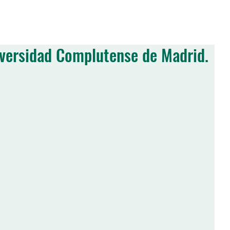
S
MIEMBROS
JORNADAS
PUBLICACIONES
ACTIVIDADES
E
versidad Complutense de Madrid.