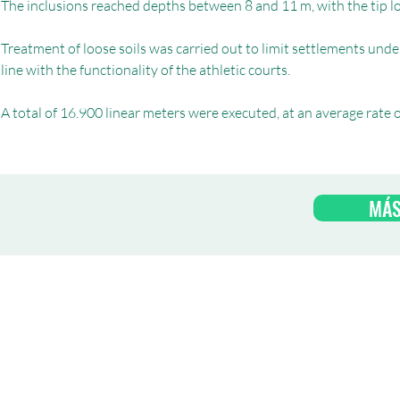
The inclusions reached depths between 8 and 11 m, with the tip 
Treatment of loose soils was carried out to limit settlements und
line with the functionality of the athletic courts.
A total of 16.900 linear meters were executed, at an average rate 
MÁS
© AETESS - Todos los derechos reservados.
© Diseño web: DESIGN INTENSITY