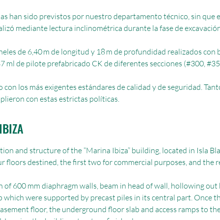
s han sido previstos por nuestro departamento técnico, sin que es
ealizó mediante lectura inclinométrica durante la fase de excavación
neles de 6,40 m de longitud y 18 m de profundidad realizados con b
37 ml de pilote prefabricado CK de diferentes secciones (#300, #35
 con los más exigentes estándares de calidad y de seguridad. Tanto
plieron con estas estrictas políticas.
IBIZA
 and structure of the “Marina Ibiza” building, located in Isla Blan
r floors destined, the first two for commercial purposes, and the 
n of 600 mm diaphragm walls, beam in head of wall, hollowing ou
 which were supported by precast piles in its central part. Once 
 basement floor, the underground floor slab and access ramps to th