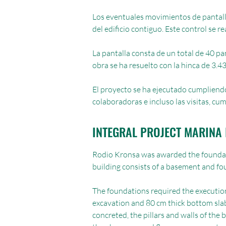
Los eventuales movimientos de pantalla
del edificio contiguo. Este control se r
La pantalla consta de un total de 40 pa
obra se ha resuelto con la hinca de 3.4
El proyecto se ha ejecutado cumpliendo
colaboradoras e incluso las visitas, cum
INTEGRAL PROJECT MARINA 
Rodio Kronsa was awarded the foundation
building consists of a basement and fou
The foundations required the executio
excavation and 80 cm thick bottom slab
concreted, the pillars and walls of the