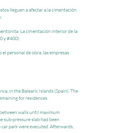
tos lleguen a afectar a la cimentación
.
entonita. La cimentación interior de la
0 y #400).
 el personal de obra, las empresas
ca, in the Balearic Islands (Spain). The
remaining for residences.
t between walls until maximum
the sub-pressure slab had been
e car park were executed. Afterwards,