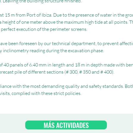
 Leaving the building structure finished.
 15 m from Port of Ibiza. Due to the presence of water in the grou
d a height of one meter above the maximum high tide at all points. Th
perfect execution of the perimeter screens.
ve been foreseen by our technical department, to prevent affecti
by inclinometry reading during the excavation phase.
 of 40 panels of 6.40 mm in length and 18 m in depth made with be
recast pile of different sections (# 300, # 350 and # 400).
iance with the most demanding quality and safety standards. Both
sits, complied with these strict policies.
MÁS ACTIVIDADES