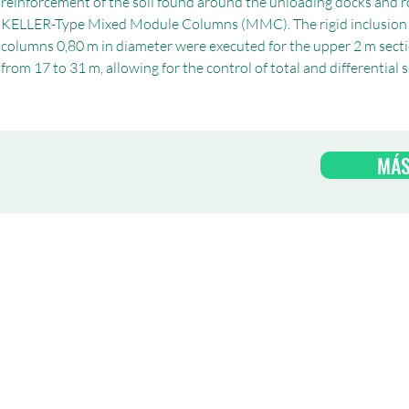
reinforcement of the soil found around the unloading docks and r
KELLER-Type Mixed Module Columns (MMC). The rigid inclusion of
columns 0,80 m in diameter were executed for the upper 2 m sect
from 17 to 31 m, allowing for the control of total and differential
MÁS
© AETESS - Todos los derechos reservados.
© Diseño web: DESIGN INTENSITY